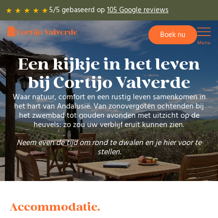
Ga
5/5 gebaseerd op
105 Google reviews
naar
de
Boek nu
inhoud
Een kijkje in het leven
bij Cortijo Valverde
Waar natuur, comfort en een rustig leven samenkomen in
het hart van Andalusië. Van zonovergoten ochtenden bij
het zwembad tot gouden avonden met uitzicht op de
heuvels: zo zou uw verblijf eruit kunnen zien.
Neem even de tijd om rond te dwalen en je hier voor te
stellen.
Accommodatie.